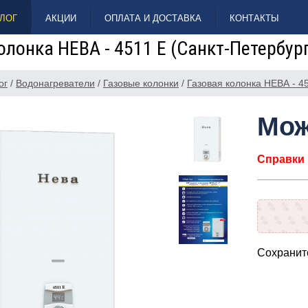
ЛОГ
АКЦИИ
ОПЛАТА И ДОСТАВКА
КОНТАКТЫ
олонка НЕВА - 4511 Е (Санкт-Петербур
ог
/
Водонагреватели
/
Газовые колонки
/
Газовая колонка НЕВА - 4
Мож
Справки п
Сохраните