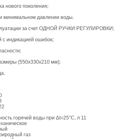
лка нового поколения;
ри минимальном давлении воды.
сплуатации за счет ОДНОЙ РУЧКИ РЕГУЛИРОВКИ;
й с индикацией ошибок;
пасности;
азмеры (550х330х210 мм);
да.
0
0
8
22
ость горячей воды при Δt=25°С, л 11
еханическое
ный
риродный газ