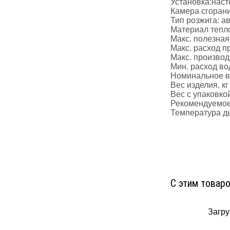
Установка:нас
Камера сгоран
Тип розжига: а
Материал тепл
Макс. полезная
Макс. расход пр
Макс. производ
Мин. расход во
Номинальное вх
Вес изделия, кг
Вес с упаковкой
Рекомендуемое 
Температура ды
С этим товар
Загруз