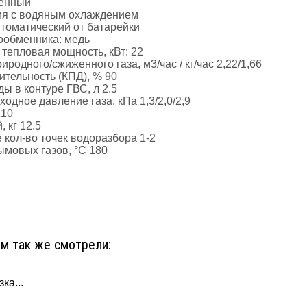
тенный
ия с водяным охлаждением
втоматический от батарейки
ообменника: медь
 тепловая мощность, кВт: 22
иродного/сжиженного газа, м3/час / кг/час 2,22/1,66
ительность (КПД), % 90
ды в контуре ГВС, л 2.5
одное давление газа, кПа 1,3/2,0/2,9
 10
, кг 12.5
кол-во точек водоразбора 1-2
мовых газов, °С 180
ом так же смотрели:
ка...