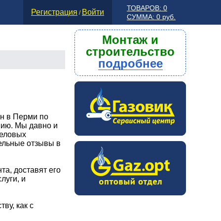
ТОВАРОВ: 0
Регистрация
Войти
/
СУММА: 0 руб.
Монтаж и
строительство
подробнее
н в Перми по
ию. Мы давно и
деловых
ельные отзывы в
та, доставят его
луги, и
ву, как с