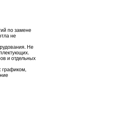
тий по замене
отла не
орудования. Не
мплектующих.
ов и отдельных
с графиком,
ние