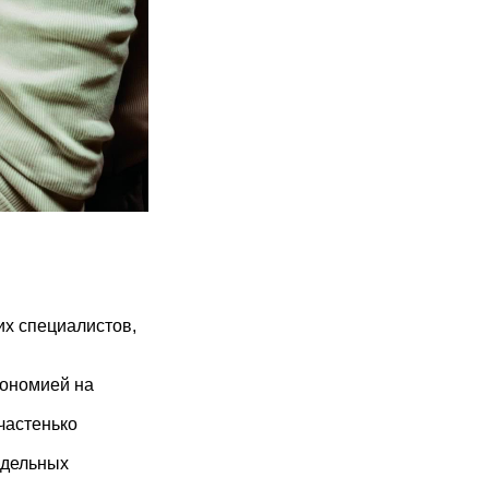
х специалистов,
кономией на
частенько
едельных