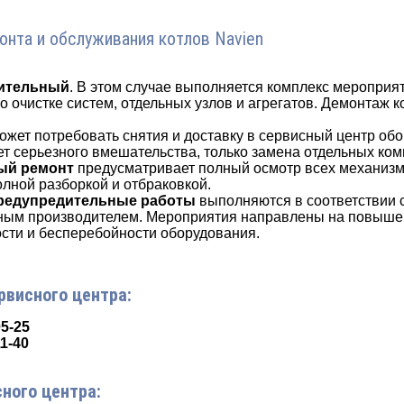
онта и обслуживания котлов Navien
ительный
. В этом случае выполняется комплекс мероприя
о очистке систем, отдельных узлов и агрегатов. Демонтаж к
Может потребовать снятия и доставку в сервисный центр об
т серьезного вмешательства, только замена отдельных ко
ый ремонт
предусматривает полный осмотр всех механизм
олной разборкой и отбраковкой.
редупредительные работы
выполняются в соответствии 
ным производителем. Мероприятия направлены на повыше
сти и бесперебойности оборудования.
рвисного центра:
05-25
11-40
ного центра: