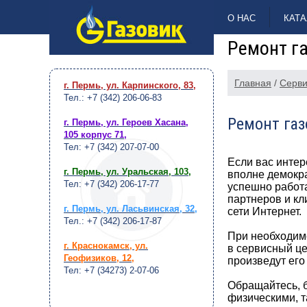
НАВЕРХ
О НАС
КАТА
Ремонт га
Главная
/
Серви
г. Пермь, ул. Карпинского, 83
,
Тел.: +7 (342) 206-06-83
Ремонт газ
г. Пермь, ул. Героев Хасана,
105 корпус 71
,
Тел: +7 (342) 207-07-00
Если вас интер
г. Пермь, ул. Уральская, 103
,
вполне демокр
Тел: +7 (342) 206-17-77
успешно работа
партнеров и кл
г. Пермь, ул. Ласьвинская, 32
,
сети Интернет.
Тел.: +7 (342) 206-17-87
При необходимо
г. Краснокамск, ул.
в сервисный це
Геофизиков, 12
,
произведут его
Тел: +7 (34273) 2-07-06
Обращайтесь, б
физическими, т