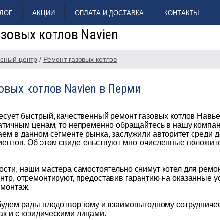
ЛОГ
АКЦИИ
ОПЛАТА И ДОСТАВКА
КОНТАКТЫ
зовых котлов Navien
сный центр
/
Ремонт газовых котлов
овых котлов Navien в Перми
есует быстрый, качественный ремонт газовых котлов Навье
атичным ценам, то непременно обращайтесь в нашу компан
ем в данном сегменте рынка, заслужили авторитет среди 
иентов. Об этом свидетельствуют многочисленные положит
сти, наши мастера самостоятельно снимут котел для ремон
нтр, отремонтируют, предоставив гарантию на оказанные ус
 монтаж.
удем рады плодотворному и взаимовыгодному сотрудничест
ак и с юридическими лицами.