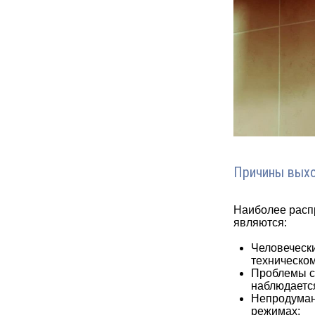
Причины выхо
Наиболее расп
являются:
Человечески
техническо
Проблемы с 
наблюдается
Непродуманн
режимах;