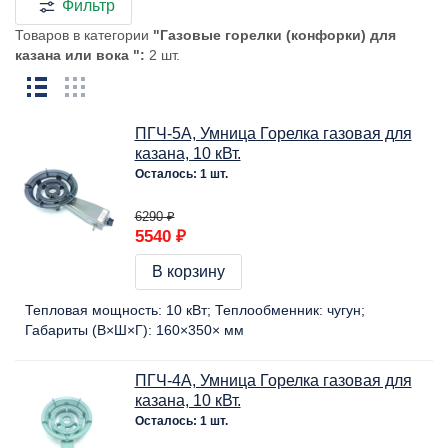
Фильтр
Товаров в категории
"Газовые горелки (конфорки) для
казана или вока ":
2 шт.
ПГЧ-5А, Умница Горелка газовая для
казана, 10 кВт.
Осталось: 1 шт.
6290 ₽
5540 ₽
В корзину
Тепловая мощность:
10 кВт
Теплообменник:
чугун
Габариты (В×Ш×Г):
160×350× мм
ПГЧ-4А, Умница Горелка газовая для
казана, 10 кВт.
Осталось: 1 шт.