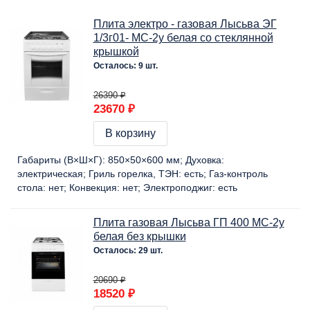
Плита электро - газовая Лысьва ЭГ
1/3г01- МС-2у белая со стеклянной
крышкой
Осталось: 9 шт.
26390 ₽
23670 ₽
В корзину
Габариты (В×Ш×Г):
850×50×600 мм
Духовка:
электрическая
Гриль горелка, ТЭН:
есть
Газ-контроль
стола:
нет
Конвекция:
нет
Электроподжиг:
есть
Плита газовая Лысьва ГП 400 МС-2у
белая без крышки
Осталось: 29 шт.
20690 ₽
18520 ₽