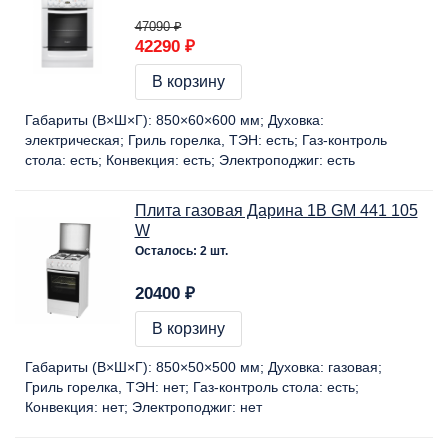
47090 ₽
42290 ₽
В корзину
Габариты (В×Ш×Г):
850×60×600 мм
Духовка:
электрическая
Гриль горелка, ТЭН:
есть
Газ-контроль
стола:
есть
Конвекция:
есть
Электроподжиг:
есть
Плита газовая Дарина 1B GM 441 105
W
Осталось: 2 шт.
20400 ₽
В корзину
Габариты (В×Ш×Г):
850×50×500 мм
Духовка:
газовая
Гриль горелка, ТЭН:
нет
Газ-контроль стола:
есть
Конвекция:
нет
Электроподжиг:
нет