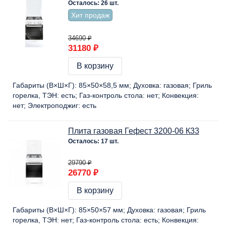
Осталось: 26 шт.
Хит продаж
34690 ₽
31180 ₽
В корзину
Габариты (В×Ш×Г):
85×50×58,5 мм
Духовка:
газовая
Гриль
горелка, ТЭН:
есть
Газ-контроль стола:
нет
Конвекция:
нет
Электроподжиг:
есть
Плита газовая Гефест 3200-06 К33
Осталось: 17 шт.
29790 ₽
26770 ₽
В корзину
Габариты (В×Ш×Г):
85×50×57 мм
Духовка:
газовая
Гриль
горелка, ТЭН:
нет
Газ-контроль стола:
есть
Конвекция: