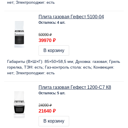
нет
Электроподжиг:
есть
Плита газовая Гефест 5100-04
Осталось: 4 шт.
50090 ₽
39970 ₽
В корзину
Габариты (В×Ш×Г):
85×50×58,5 мм
Духовка:
газовая
Гриль
горелка, ТЭН:
есть
Газ-контроль стола:
есть
Конвекция:
нет
Электроподжиг:
есть
Плита газовая Гефест 1200-С7 К8
Осталось: 5 шт.
24090 ₽
21640 ₽
В корзину