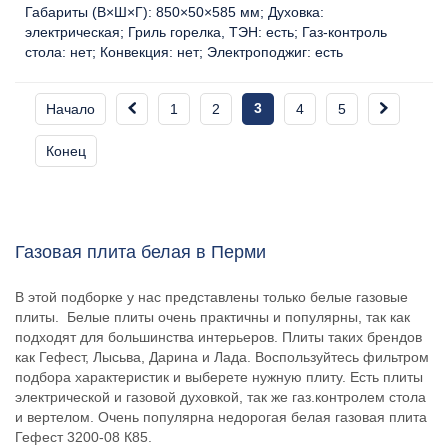
Габариты (В×Ш×Г):
850×50×585 мм
Духовка:
электрическая
Гриль горелка, ТЭН:
есть
Газ-контроль
стола:
нет
Конвекция:
нет
Электроподжиг:
есть
3
Начало
1
2
4
5
Конец
Газовая плита белая в Перми
В этой подборке у нас представлены только белые газовые
плиты. Белые плиты очень практичны и популярны, так как
подходят для большинства интерьеров. Плиты таких брендов
как Гефест, Лысьва, Дарина и Лада. Воспользуйтесь фильтром
подбора характеристик и выберете нужную плиту. Есть плиты
электрической и газовой духовкой, так же газ.контролем стола
и вертелом. Очень популярна недорогая белая газовая плита
Гефест 3200-08 К85.