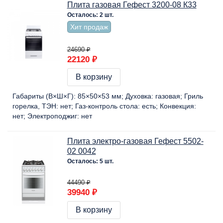
Плита газовая Гефест 3200-08 К33
Осталось: 2 шт.
Хит продаж
24690 ₽
22120 ₽
В корзину
Габариты (В×Ш×Г):
85×50×53 мм
Духовка:
газовая
Гриль
горелка, ТЭН:
нет
Газ-контроль стола:
есть
Конвекция:
нет
Электроподжиг:
нет
Плита электро-газовая Гефест 5502-
02 0042
Осталось: 5 шт.
44490 ₽
39940 ₽
В корзину