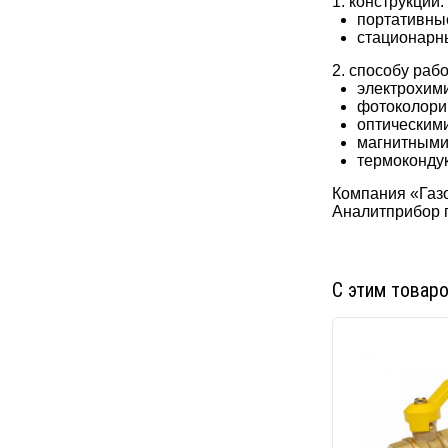
1. конструкции:
портативны
стационарн
2. способу раб
электрохим
фотоколори
оптическим
магнитным
термоконду
Компания «Газо
Аналитприбор 
С этим товар