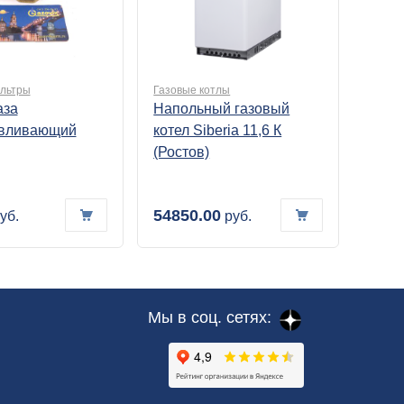
льтры
Газовые котлы
аза
Напольный газовый
вливающий
котел Siberia 11,6 К
(Ростов)
54850.00
уб.
руб.
Мы в соц. сетях: