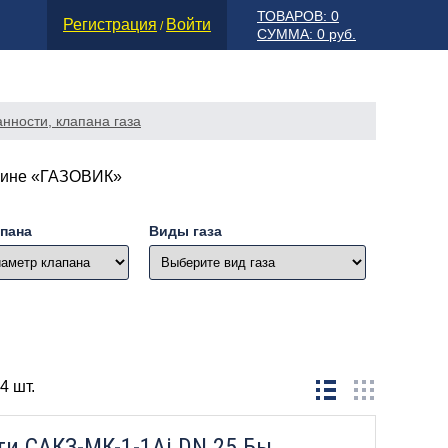
ТОВАРОВ: 0
Регистрация
Войти
/
СУММА: 0 руб.
нности, клапана газа
газине «ГАЗОВИК»
пана
Виды газа
4 шт.
Сигнализатор загазованности САКЗ-МК-1-1Аi DN 25 Бытовой (природный газ) 2025