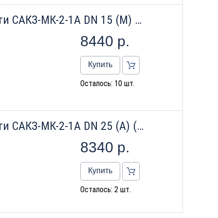
Сигнализатор загазованности САКЗ-МК-2-1А DN 15 (М) (оксид углерода+природ. газ) Бытовой 2020 г.в.
8440
р.
Купить
Осталось: 10 шт.
Сигнализатор загазованности САКЗ-МК-2-1А DN 25 (А) (оксид углерода+природ. газ) Бытовой Клапан КЗЭУГ Б А
8340
р.
Купить
Осталось: 2 шт.