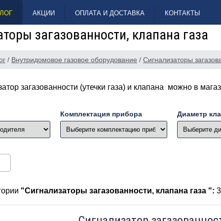
ЛОГ
АКЦИИ
ОПЛАТА И ДОСТАВКА
КОНТАКТЫ
торы загазованности, клапана газа
ог
/
Внутридомовое газовое оборудование
/
Сигнализаторы загазова
затор загазованности (утечки газа) и клапана можно в ма
Комплектация прибора
Диаметр кла
егории
"Сигнализаторы загазованности, клапана газа ":
3