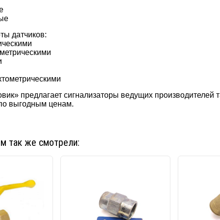
е
ые
оты датчиков:
ическими
метрическими
и
и
ктометрическими
вик» предлагает сигнализаторы ведущих производителей та
по выгодным ценам.
ом так же смотрели: