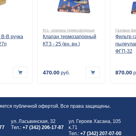
Ктз - клапана термозапорные
Газовые фи
5 В-В ручка
Клапан термозапорный
Фильтр г
27п
КТЗ - 25 (вн. вн.)
пылеула
ФГП-32
470.00
870.00
руб.
р
ляется публичной офертой. Все права защищены.
ул. Ласьвинская, 32
ул. Героев Хасана, 105
77
Тел.:
+7 (342) 206-17-87
к.71
Тел.:
+7 (342) 207-07-00