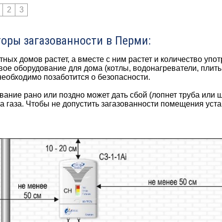
2
3
оры загазованности в Перми:
тных домов растет, а вместе с ним растет и количество упо
вое оборудование для дома (котлы, водонагреватели, плиты
еобходимо позаботится о безопасности.
ание рано или поздно может дать сбой (лопнет труба или ш
а газа. Чтобы не допустить загазованности помещения уст