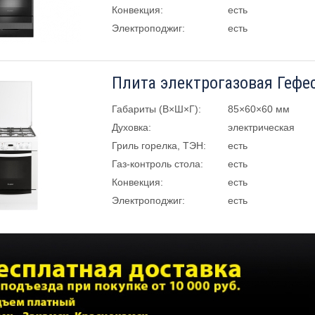
Конвекция:
есть
Электроподжиг:
есть
Плита электрогазовая Гефес
Габариты (В×Ш×Г):
85×60×60 мм
Духовка:
электрическая
Гриль горелка, ТЭН:
есть
Газ-контроль стола:
есть
Конвекция:
есть
Электроподжиг:
есть