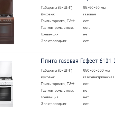
Габариты (В×Ш×Г):
85×60×60 мм
Духовка:
газовая
Гриль горелка, ТЭН:
есть
Газ-контроль стола:
есть
Конвекция:
нет
Электроподжиг:
есть
Плита газовая Гефест 6101-
Габариты (В×Ш×Г):
850×60×600 мм
Духовка:
газоэлектрическая
Гриль горелка, ТЭН:
есть
Газ-контроль стола:
нет
Конвекция:
нет
Электроподжиг:
есть