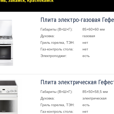
Плита электро-газовая Гефе
Габариты (В×Ш×Г):
85×60×60 мм
Духовка:
газовая
Гриль горелка, ТЭН:
нет
Газ-контроль стола:
нет
Электроподжиг:
есть
Плита электрическая Гефест
Габариты (В×Ш×Г):
85×50×58,5 мм
Духовка:
электрическая
Гриль горелка, ТЭН:
есть
Газ-контроль стола:
нет