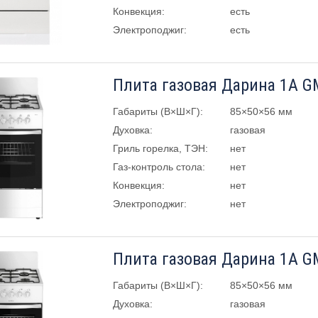
Конвекция:
есть
Электроподжиг:
есть
Плита газовая Дарина 1А G
Габариты (В×Ш×Г):
85×50×56 мм
Духовка:
газовая
Гриль горелка, ТЭН:
нет
Газ-контроль стола:
нет
Конвекция:
нет
Электроподжиг:
нет
Плита газовая Дарина 1А G
Габариты (В×Ш×Г):
85×50×56 мм
Духовка:
газовая