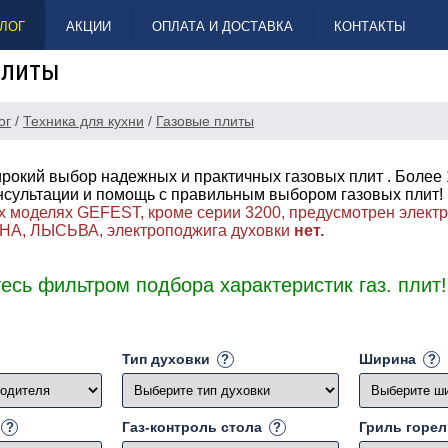
ЛОГ
АКЦИИ
ОПЛАТА И ДОСТАВКА
КОНТАКТЫ
плиты
ог
/
Техника для кухни
/
Газовые плиты
рокий выбор надежных и практичных газовых плит . Более
нсультации и помощь с правильным выбором газовых плит
х моделях GEFEST, кроме серии 3200, предусмотрен элект
НА, ЛЫСЬВА, электроподжига духовки
нет.
есь фильтром подбора характеристик газ. плит!
Тип духовки
Ширина
Газ-контроль стола
Гриль горел