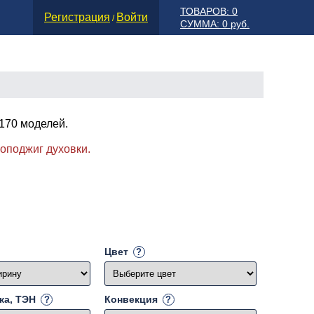
ТОВАРОВ: 0
Регистрация
Войти
/
СУММА: 0 руб.
 170 моделей.
!
роподжиг духовки.
Цвет
ка, ТЭН
Конвекция