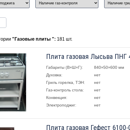
егории
"Газовые плиты ":
181 шт.
Плита газовая Лысьва ПНГ 
Габариты (В×Ш×Г):
840×50×600 мм
Духовка:
нет
Гриль горелка, ТЭН:
нет
Газ-контроль стола:
нет
Конвекция:
нет
Электроподжиг:
нет
Плита газовая Гефест 6100-