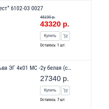
ест" 6102-03 0027
48190 р.
43320
р.
Купить
Осталось: 1 шт.
Плита электро-газовая Лысьва ЭГ 4к01 МС -2у белая (со стеклянной крышкой, с чугунной решеткой)
27340
р.
Купить
Осталось: 7 шт.