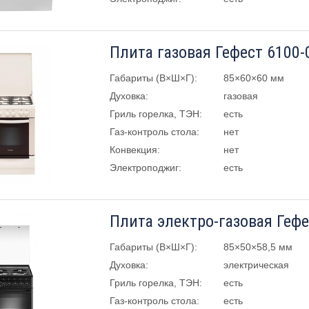
Плита газовая Гефест 6100-
Габариты (В×Ш×Г):
85×60×60 мм
Духовка:
газовая
Гриль горелка, ТЭН:
есть
Газ-контроль стола:
нет
Конвекция:
нет
Электроподжиг:
есть
Плита электро-газовая Гефе
Габариты (В×Ш×Г):
85×50×58,5 мм
Духовка:
электрическая
Гриль горелка, ТЭН:
есть
Газ-контроль стола:
есть