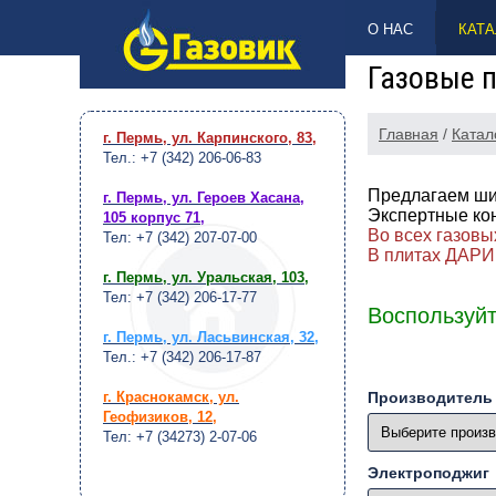
НАВЕРХ
О НАС
КАТА
Газовые 
Главная
/
Катал
г. Пермь, ул. Карпинского, 83
,
Тел.: +7 (342) 206-06-83
Предлагаем ши
г. Пермь, ул. Героев Хасана,
Экспертные ко
105 корпус 71
,
Во всех газовы
Тел: +7 (342) 207-07-00
В плитах ДАРИ
г. Пермь, ул. Уральская, 103
,
Тел: +7 (342) 206-17-77
Воспользуйт
г. Пермь, ул. Ласьвинская, 32
,
Тел.: +7 (342) 206-17-87
г. Краснокамск, ул.
Производитель
Геофизиков, 12
,
Тел: +7 (34273) 2-07-06
Электроподжиг