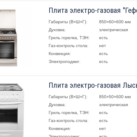
Плита электро-газовая "Геф
Габариты (В×Ш×Г):
850×60×600 мм
Духовка:
электрическая
Гриль горелка, ТЭН:
есть
Газ-контроль стола:
нет
Конвекция:
есть
Электроподжиг:
есть
Габариты (В×Ш×Г):
850×50×600 мм
Духовка:
электрическая
Гриль горелка, ТЭН:
есть
Газ-контроль стола:
есть
Конвекция:
нет
Электроподжиг:
есть