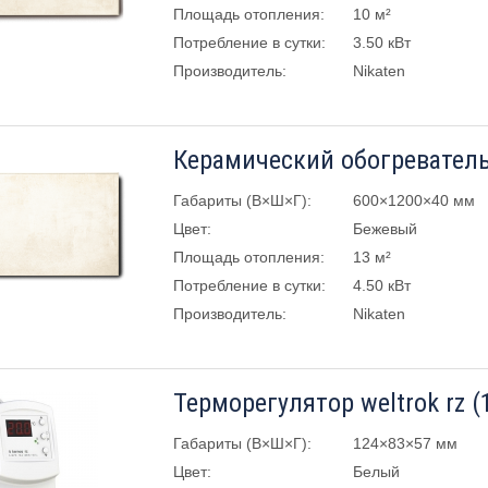
Площадь отопления:
10 м²
Потребление в сутки:
3.50 кВт
Производитель:
Nikaten
Габариты (В×Ш×Г):
600×1200×40 мм
Цвет:
Бежевый
Площадь отопления:
13 м²
Потребление в сутки:
4.50 кВт
Производитель:
Nikaten
Терморегулятор weltrok rz (
Габариты (В×Ш×Г):
124×83×57 мм
Цвет:
Белый