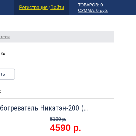
ТОВАРОВ: 0
Регистрация
Войти
/
СУММА: 0 руб.
атели
ик»
ть
.
Настенный инфракрасный обогреватель Никатэн-200 (600х300х40) (кофе)
5190 р.
4590
р.