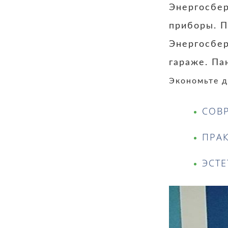
Энергосбе
приборы. П
Энергосбе
гараже. Па
Экономьте д
СОВ
ПРА
ЭСТ