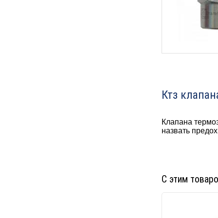
Ктз клапан
Клапана термоз
назвать предох
С этим товар