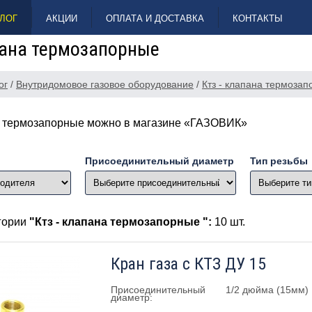
ЛОГ
АКЦИИ
ОПЛАТА И ДОСТАВКА
КОНТАКТЫ
пана термозапорные
ог
/
Внутридомовое газовое оборудование
/
Ктз - клапана термоза
а термозапорные можно в магазине «ГАЗОВИК»
Присоединительный диаметр
Тип резьбы
егории
"Ктз - клапана термозапорные ":
10 шт.
Кран газа с КТЗ ДУ 15
Присоединительный
1/2 дюйма (15мм)
диаметр: