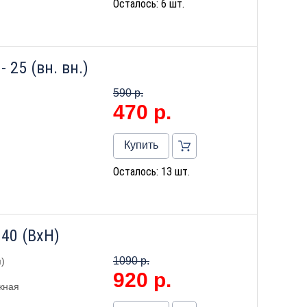
Осталось: 6 шт.
 25 (вн. вн.)
590 р.
470
р.
Купить
Осталось: 13 шт.
40 (ВхН)
1090 р.
)
920
р.
жная