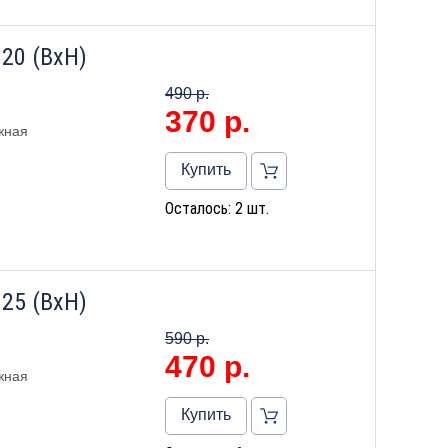
20 (ВхН)
490 р.
370
р.
жная
Купить
Осталось: 2 шт.
25 (ВхН)
590 р.
470
р.
жная
Купить