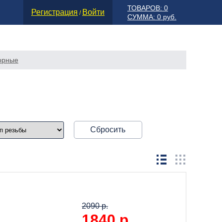
ТОВАРОВ: 0
Регистрация
Войти
/
СУММА: 0 руб.
порные
Сбросить
2090 р.
1840
р.