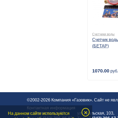
Счетчики воды
Счетчик воды
(БЕТАР)
1070.00
руб
©2002-2026 Компания «Газовик». Сайт не яв
Контактная информация
×
ул. Карпинского, 83
ул. Уральская, 103,
На данном сайте используются