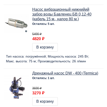
Насос вибрационный нижнийий
забор воды Бавленец БВ 0,12-40
(кабель 15 м., напор 80 м.)
Осталось: 5 шт.
5490 ₽
4820 ₽
В корзину
Тип насоса:
погружённой
Мощность насоса:
245 Вт
Макс. высота:
75 м
Производительность:
26 л/мин
Дренажный насос DW - 400 (Termica)
Осталось: 1 шт.
3690 ₽
3270 ₽
В корзину