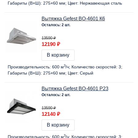
Габариты (В×Ш):
275×60 мм
Цвет:
Нержавеющая сталь
Вытяжка Gefest BO-4601 К6
Осталось: 2 шт.
13590 ₽
12190 ₽
В корзину
3
Производительность:
600 м
/ч
Количество скоростей:
3
Габариты (В×Ш):
275×60 мм
Цвет:
Серый
Вытяжка Gefest BO-4601 Р23
Осталось: 2 шт.
13590 ₽
12140 ₽
В корзину
3
Производительность:
600 м
/ч
Количество скоростей:
3