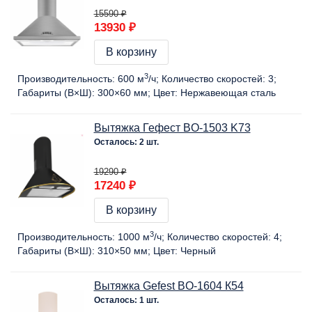
15590 ₽
13930 ₽
В корзину
3
Производительность:
600 м
/ч
Количество скоростей:
3
Габариты (В×Ш):
300×60 мм
Цвет:
Нержавеющая сталь
Вытяжка Гефест BO-1503 K73
Осталось: 2 шт.
19290 ₽
17240 ₽
В корзину
3
Производительность:
1000 м
/ч
Количество скоростей:
4
Габариты (В×Ш):
310×50 мм
Цвет:
Черный
Вытяжка Gefest BO-1604 К54
Осталось: 1 шт.