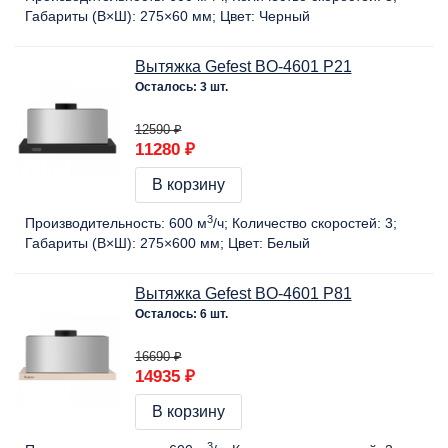
Габариты (В×Ш):
275×60 мм
Цвет:
Черный
Вытяжка Gefest BO-4601 Р21
Осталось: 3 шт.
12590 ₽
11280 ₽
В корзину
3
Производительность:
600 м
/ч
Количество скоростей:
3
Габариты (В×Ш):
275×600 мм
Цвет:
Белый
Вытяжка Gefest BO-4601 Р81
Осталось: 6 шт.
16690 ₽
14935 ₽
В корзину
3