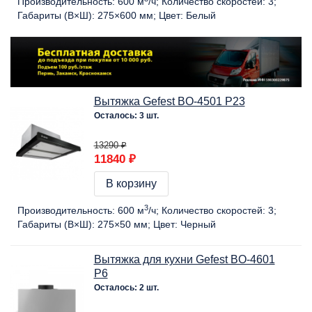
Производительность:
600 м
/ч
Количество скоростей:
3
Габариты (В×Ш):
275×600 мм
Цвет:
Белый
Вытяжка Gefest BO-4501 Р23
Осталось: 3 шт.
13290 ₽
11840 ₽
В корзину
3
Производительность:
600 м
/ч
Количество скоростей:
3
Габариты (В×Ш):
275×50 мм
Цвет:
Черный
Вытяжка для кухни Gefest BO-4601
Р6
Осталось: 2 шт.