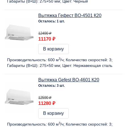
Габариты (В×Ш):
275×50 мм
Цвет:
Черный
Вытяжка Гефест BO-4501 К20
Осталось: 1 шт.
12490 ₽
11170 ₽
В корзину
3
Производительность:
600 м
/ч
Количество скоростей:
3
Габариты (В×Ш):
275×50 мм
Цвет:
Нержавеющая сталь
Вытяжка Gefest BO-4601 К20
Осталось: 3 шт.
12590 ₽
11280 ₽
В корзину
3
Производительность:
600 м
/ч
Количество скоростей:
3