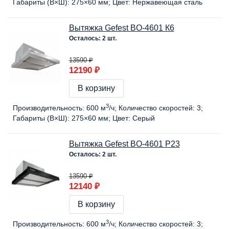
Габариты (В×Ш):
275×60 мм
Цвет:
Нержавеющая сталь
Вытяжка Gefest BO-4601 К6
Осталось: 2 шт.
13590 ₽
12190 ₽
В корзину
3
Производительность:
600 м
/ч
Количество скоростей:
3
Габариты (В×Ш):
275×60 мм
Цвет:
Серый
Вытяжка Gefest BO-4601 Р23
Осталось: 2 шт.
13590 ₽
12140 ₽
В корзину
3
Производительность:
600 м
/ч
Количество скоростей:
3