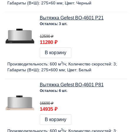
Габариты (В×Ш):
275×60 мм
Цвет:
Черный
Вытяжка Gefest BO-4601 Р21
Осталось: 3 шт.
12590 ₽
11280 ₽
В корзину
3
Производительность:
600 м
/ч
Количество скоростей:
3
Габариты (В×Ш):
275×600 мм
Цвет:
Белый
Вытяжка Gefest BO-4601 Р81
Осталось: 6 шт.
16690 ₽
14935 ₽
В корзину
3
Производительность:
600 м
/ч
Количество скоростей:
3