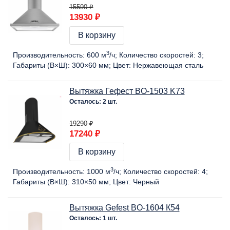
15590 ₽
13930 ₽
В корзину
3
Производительность:
600 м
/ч
Количество скоростей:
3
Габариты (В×Ш):
300×60 мм
Цвет:
Нержавеющая сталь
Вытяжка Гефест BO-1503 K73
Осталось: 2 шт.
19290 ₽
17240 ₽
В корзину
3
Производительность:
1000 м
/ч
Количество скоростей:
4
Габариты (В×Ш):
310×50 мм
Цвет:
Черный
Вытяжка Gefest BO-1604 К54
Осталось: 1 шт.