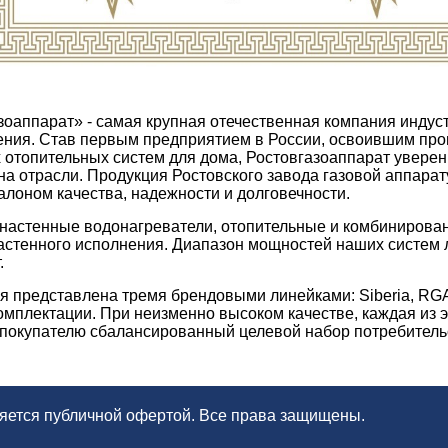
зоаппарат» - самая крупная отечественная компания инду
ления. Став первым предприятием в России, освоившим п
 отопительных систем для дома, Ростовгазоаппарат уверен
а отрасли. Продукция Ростовского завода газовой аппарат
алоном качества, надежности и долговечности.
настенные водонагреватели, отопительные и комбинирова
астенного исполнения. Диапазон мощностей наших систем 
.
я представлена тремя брендовыми линейками: Siberia, RG
омплектации. При неизменно высоком качестве, каждая из 
покупателю сбалансированный целевой набор потребительс
ляется публичной офертой. Все права защищены.