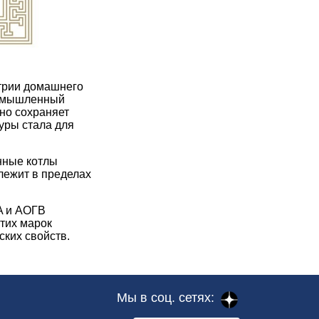
стрии домашнего
ромышленный
но сохраняет
уры стала для
нные котлы
лежит в пределах
A и АОГВ
этих марок
ких свойств.
Мы в соц. сетях: