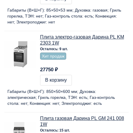
Габариты (В×Ш×Г):
85×50×53 мм
Духовка:
газовая
Гриль
горелка, ТЭН:
нет
Газ-контроль стола:
есть
Конвекция:
нет
Электроподжиг:
нет
Плита электро-газовая Дарина PL KM
2303 1W
Осталось: 9 шт.
Хит продаж
27750 ₽
В корзину
Габариты (В×Ш×Г):
850×50×600 мм
Духовка:
электрическая
Гриль горелка, ТЭН:
есть
Газ-контроль
стола:
нет
Конвекция:
нет
Электроподжиг:
есть
Плита газовая Дарина PL GM 241 008
1W
Осталось: 15 шт.