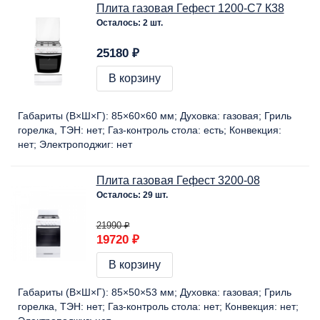
Плита газовая Гефест 1200-С7 К38
Осталось: 2 шт.
25180 ₽
В корзину
Габариты (В×Ш×Г):
85×60×60 мм
Духовка:
газовая
Гриль
горелка, ТЭН:
нет
Газ-контроль стола:
есть
Конвекция:
нет
Электроподжиг:
нет
Плита газовая Гефест 3200-08
Осталось: 29 шт.
21990 ₽
19720 ₽
В корзину
Габариты (В×Ш×Г):
85×50×53 мм
Духовка:
газовая
Гриль
горелка, ТЭН:
нет
Газ-контроль стола:
нет
Конвекция:
нет