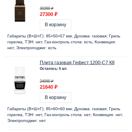
30390 ₽
27300 ₽
В корзину
Габариты (В×Ш×Г):
85×50×57 мм
Духовка:
газовая
Гриль
горелка, ТЭН:
нет
Газ-контроль стола:
есть
Конвекция:
нет
Электроподжиг:
есть
Плита газовая Гефест 1200-С7 К8
Осталось: 5 шт.
24090 ₽
21640 ₽
В корзину
Габариты (В×Ш×Г):
85×60×60 мм
Духовка:
газовая
Гриль
горелка, ТЭН:
нет
Газ-контроль стола:
нет
Конвекция:
нет
Электроподжиг:
нет