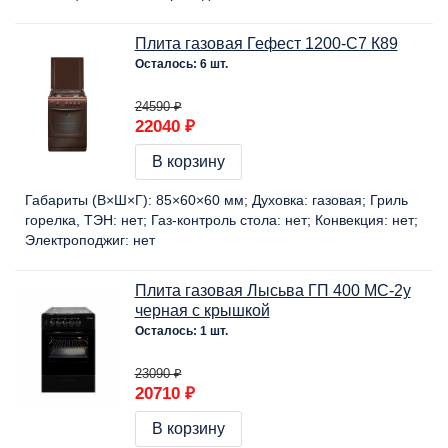
Плита газовая Гефест 1200-С7 К89
Осталось: 6 шт.
24590 ₽
22040 ₽
В корзину
Габариты (В×Ш×Г):
85×60×60 мм
Духовка:
газовая
Гриль
горелка, ТЭН:
нет
Газ-контроль стола:
нет
Конвекция:
нет
Электроподжиг:
нет
Плита газовая Лысьва ГП 400 МС-2у
черная с крышкой
Осталось: 1 шт.
23090 ₽
20710 ₽
В корзину