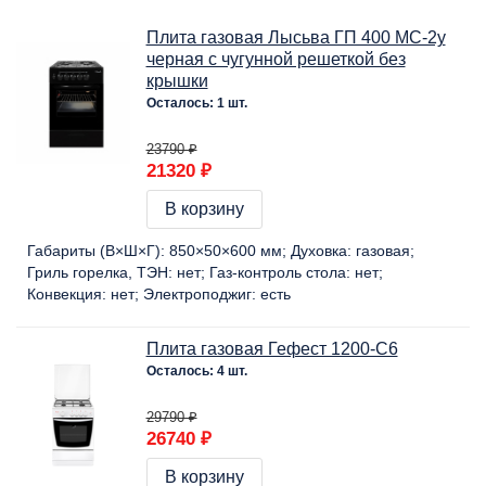
Плита газовая Лысьва ГП 400 МС-2у
черная с чугунной решеткой без
крышки
Осталось: 1 шт.
23790 ₽
21320 ₽
В корзину
Габариты (В×Ш×Г):
850×50×600 мм
Духовка:
газовая
Гриль горелка, ТЭН:
нет
Газ-контроль стола:
нет
Конвекция:
нет
Электроподжиг:
есть
Плита газовая Гефест 1200-С6
Осталось: 4 шт.
29790 ₽
26740 ₽
В корзину