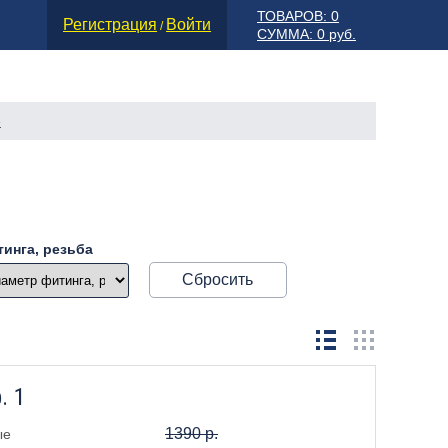
ТОВАРОВ: 0
Регистрация
Войти
/
СУММА: 0 руб.
е
инга, резьба
Сбросить
. 1
1390 р.
ые